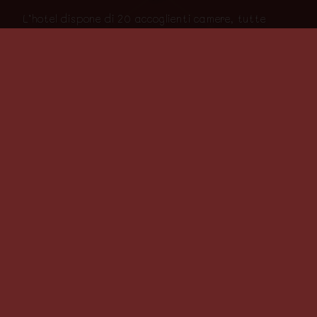
L’hotel dispone di 20 accoglienti camere, tutte
arredate con sapiente equilibrio secondo lo stile
locale ed ognuna provvista di TV a schermo piatto,
decoder satellitare (SKY + Pay per View), bollitore e
set caffè/the, cassaforte, telefono.
Tutti i bagni dispongono di asciugacapelli e set
cortesia “Petits Trésors Valle d’Aosta”.