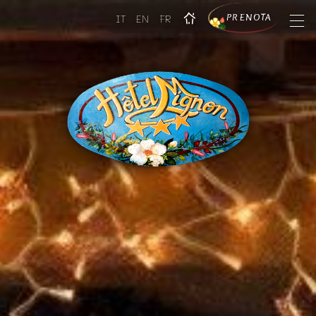
―
―
PRENOTA
IT
EN
FR
―